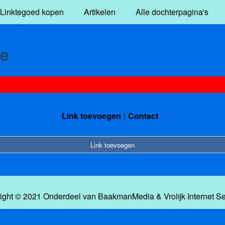
Linktegoed kopen
Artikelen
Alle dochterpagina's
ie
Link toevoegen
Contact
Link toevoegen
ight © 2021 Onderdeel van
BaakmanMedia
&
Vrolijk Internet S