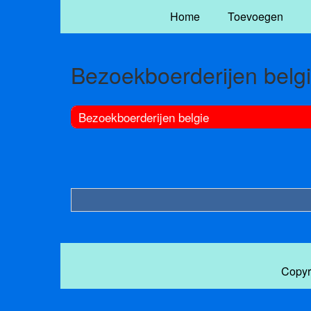
Home
Toevoegen
Bezoekboerderijen belg
Bezoekboerderijen belgie
Copyr